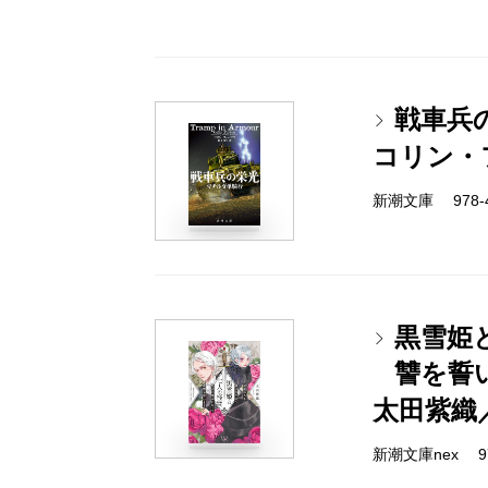
戦車兵
コリン・
新潮文庫 978-4-
黒雪姫
讐を誓
太田紫織
新潮文庫nex 978