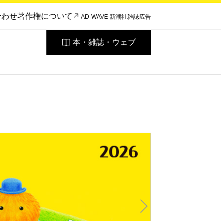
合わせ
著作権について
AD-WAVE 新潮社雑誌広告
本・雑誌・ウェブ