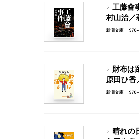
工藤會
村山治／
新潮文庫 978-4-
財布は
原田ひ香
新潮文庫 978-4-
晴れの