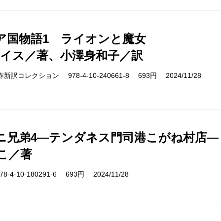
ア国物語1 ライオンと魔女
ルイス／著、小澤身和子／訳
cs 名作新訳コレクション 978-4-10-240661-8 693円 2024/11/28
ニ兄弟4―テンダネス門司港こがね村店―
こ／著
-4-10-180291-6 693円 2024/11/28