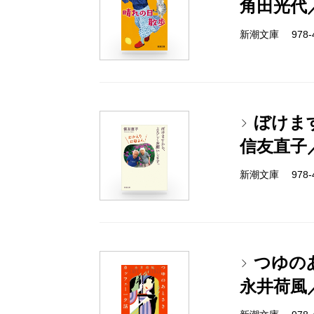
角田光代
新潮文庫 978-4-
ぼけま
信友直子
新潮文庫 978-4-
つゆの
永井荷風