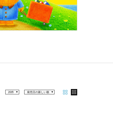
Nex
t
20件
発売日の新しい順