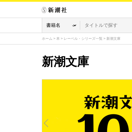
ホーム
>
本
>
レーベル・シリーズ一覧
>
新潮文庫
新潮文庫