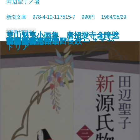
田辺聖子／著
新潮文庫 978-4-10-117515-7 990円 1984/05/29
文庫
電子書籍あり
東山魁夷小画集 唐招提寺全障壁
東山魁夷小画集 ドイツ・オース
数学者の言葉では
ギリシア神話を知っていますか
一瞬の夏〔上〕
一瞬の夏〔下〕
時雨みち
音楽
姥ざかり
新源氏物語〔上〕
新源氏物語〔中〕
新源氏物語〔下〕
菊月夜
王国への道―山田長政―
日曜日の万年筆
春秋山伏記
言葉の海へ
富豪刑事
胡蝶の夢 三
胡蝶の夢 四
画
トリア