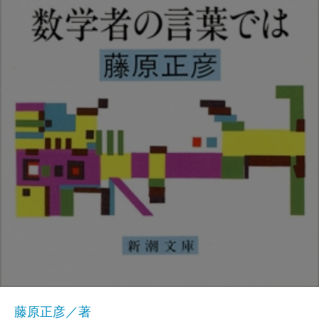
藤原正彦／著