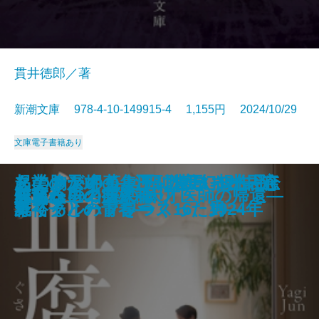
貫井徳郎／著
新潮文庫 978-4-10-149915-4 1,155円 2024/10/29
文庫
電子書籍あり
名探偵の顔が良い―天草茅夢のジ
起業の天才！―江副浩正 8兆円企
あの胸が岬のように遠かった―河
このサンドイッチ、マヨネーズ忘
タナトスの蒐集匣 -耽美幻想作品
花と火の帝〔上〕
花と火の帝〔下〕
こいごころ
飢餓俳優 菅原文太伝
告発者〔上〕
告発者〔下〕
おちゃめなパティ
若草物語
邯鄲の島遥かなり〔中〕
血腐れ
あしたの名医2―天才医師の帰還―
敗北からの芸人論
チェレンコフの眠り
花散る里の病棟
灯台へ
ャンクな事件簿―
業リクルートをつくった男―
野裕子との青春―
れてる ハプワース16、1924年
集-