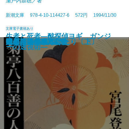
瀬戸内寂聴／著
新潮文庫 978-4-10-114427-6 572円 1994/11/30
文庫
電子書籍あり
生者と死者―酩探偵ヨギ ガンジ
ポラーノの広場
カンガルー・ノート
豪華特急トワイライト殺人事件
ロートレック荘事件
道頓堀川
旧約聖書を知っていますか
銀座のカラス〔上〕
銀座のカラス〔下〕
返事はいらない
手毬
菊亭八百善の人びと
螢川・泥の河
ラビット病
泣き言はいわない
鏡の国のアリス
武士(おとこ)の紋章
凶刃 用心棒日月抄
死ぬことと見つけたり〔上〕
死ぬことと見つけたり〔下〕
ーの透視術―