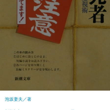
泡坂妻夫／著