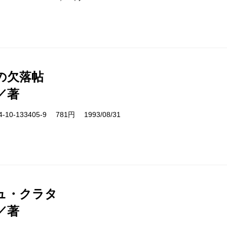
の欠落帖
／著
10-133405-9 781円 1993/08/31
ュ・クラタ
／著