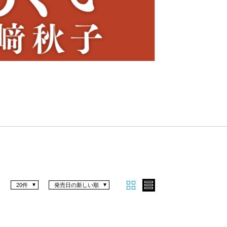
Nex
t
20件
発売日の新しい順