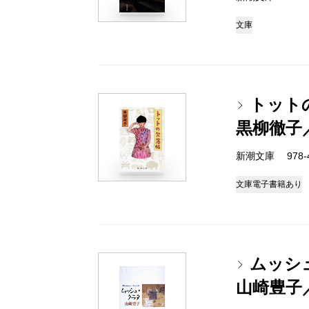
文庫
トット
黒柳徹子
新潮文庫 978-4-
文庫
電子書籍あり
ムッシ
山崎豊子