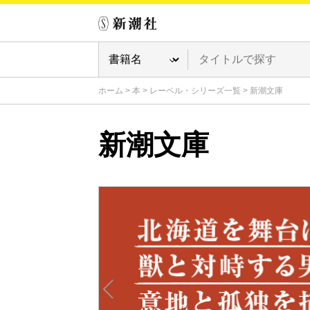
ホーム
>
本
>
レーベル・シリーズ一覧
>
新潮文庫
新潮文庫