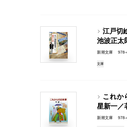
江戸切
池波正太
新潮文庫 978-4-
文庫
これか
星新一／
新潮文庫 978-4-