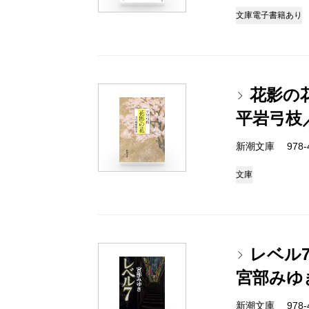
文庫
電子書籍あり
花影の
平岩弓枝
新潮文庫 978-4-
文庫
レベル7
宮部みゆ
新潮文庫 978-4-