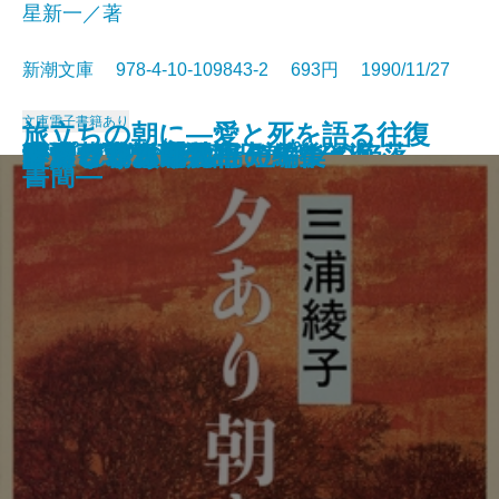
星新一／著
新潮文庫 978-4-10-109843-2 693円 1990/11/27
文庫
電子書籍あり
旅立ちの朝に―愛と死を語る往復
コンスタンティノープルの陥落
池波正太郎の銀座日記［全］
河童が覗いたインド
春燈
秀吉と武吉 目を上げれば海
李香蘭 私の半生
秘伝の声〔上〕
秘伝の声〔下〕
姥うかれ
ありふれた手法
夕あり朝あり
ランゲルハンス島の午後
方舟さくら丸
本所しぐれ町物語
かくれさと苦界行
フィツジェラルド短編集
カンヴァスの柩
リプレイ
酔いどれ次郎八
書簡―