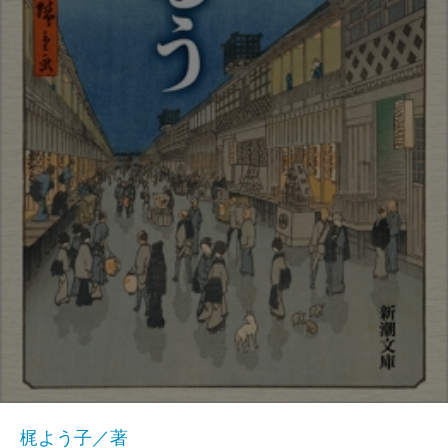
梶よう子／著