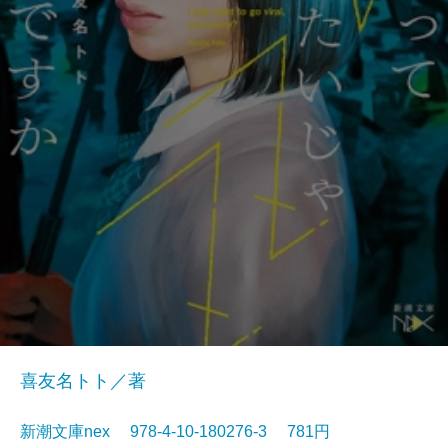
喜友名トト／著
新潮文庫nex 978-4-10-180276-3 781円