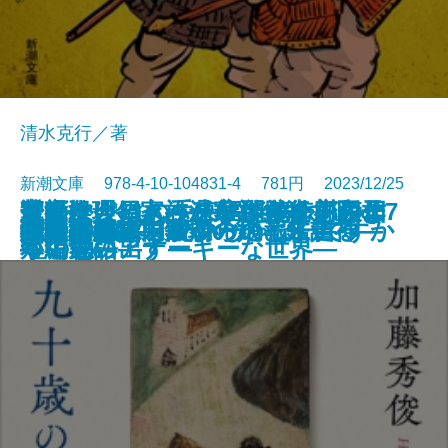
清水克行／著
新潮文庫 978-4-10-104831-4 781円 2023/12/25
近親殺人―家族が家族を殺すとき
今夜は、鍋。―温かな食卓を囲む7
魔女推理―きっといつか、恋のよ
アルマジロの手―宇能鴻一郎傑作
室町は今日もハードボイルド―日
華のかけはし―東福門院徳川和子
広重ぶるう
母親病
冬の日誌／内面からの報告書
ナッシング・マン
婚活1000本ノック
九十歳のラブレター
阿修羅草紙
破天荒
生贄の門
奇譚蒐集録―鉄環の娘と来訪神―
だってバズりたいじゃないですか
大絵画展
地中の星―東京初の地下鉄走る―
聖者のかけら
文庫
電子書籍あり
―
つの物語―
うに思い出す―
短編集―
本中世のアナーキーな世界―
―