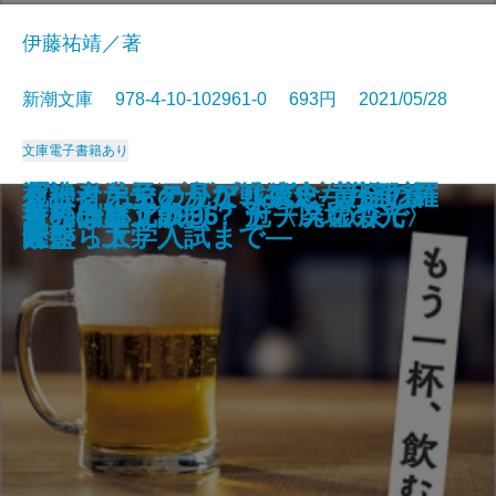
伊藤祐靖／著
新潮文庫 978-4-10-102961-0 693円 2021/05/28
文庫
電子書籍あり
「十五少年漂流記」への旅―幻の
紫ノ宮沙霧のビブリオセラピー―
ダーク・マテリアルズIII 琥珀の
ダーク・マテリアルズIII 琥珀の
ブック・オブ・ダストI 美しき野
ブック・オブ・ダストI 美しき野
自衛隊失格―私が「特殊部隊」を
通訳者たちの見た戦後史―月面着
死神と弟子とかなり残念な小説
ダーク・マテリアルズI 黄金の羅
ダーク・マテリアルズI 黄金の羅
てんげんつう
女副署長 緊急配備
鏡じかけの夢
もう一杯、飲む？
夜の側に立つ
オリンピア1936 ナチスの森で
オリンピア1996 冠〈廃墟の光〉
世界はゴ冗談
茶筅の旗
島を探して―
夢音堂書店と秘密の本棚―
望遠鏡〔上〕
望遠鏡〔下〕
生〔上〕
生〔下〕
去った理由―
陸から大学入試まで―
家。
針盤〔上〕
針盤〔下〕