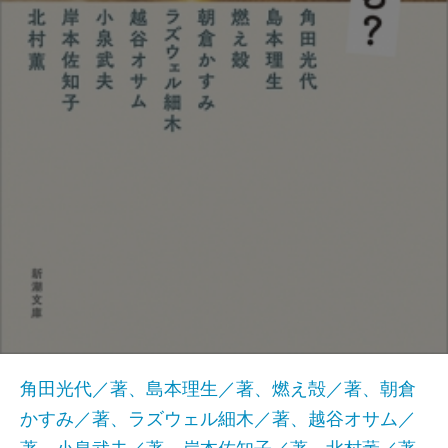
角田光代／著、島本理生／著、燃え殻／著、朝倉
かすみ／著、ラズウェル細木／著、越谷オサム／