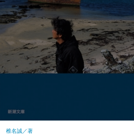
椎名誠／著