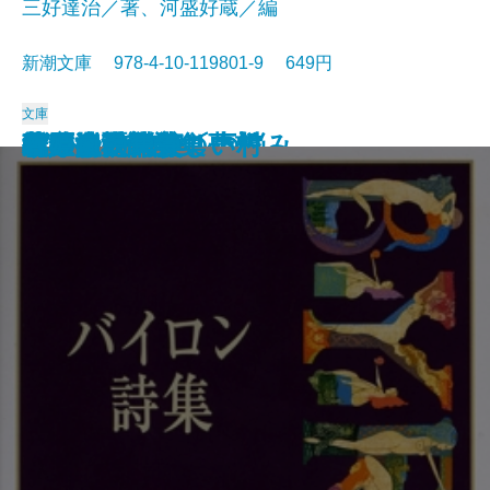
三好達治／著、河盛好蔵／編
新潮文庫 978-4-10-119801-9 649円
文庫
孤独な散歩者の夢想
ゲーテ詩集
脂肪の塊・テリエ館
パルムの僧院〔下〕
巴里の憂鬱
若きウェルテルの悩み
ハイネ詩集
女の一生
パルムの僧院〔上〕
三好達治詩集
バイロン詩集
春琴抄
風立ちぬ・美しい村
ヴィヨンの妻
北原白秋詩集
萩原朔太郎詩集
ヘッセ詩集
春の嵐
椿姫
春