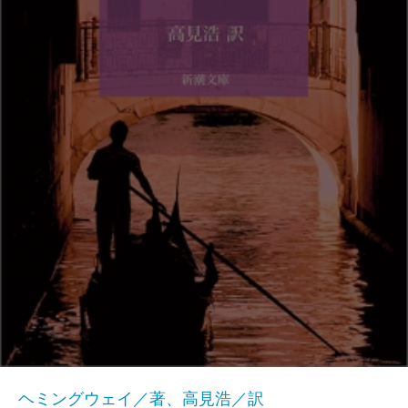
ヘミングウェイ／著、高見浩／訳