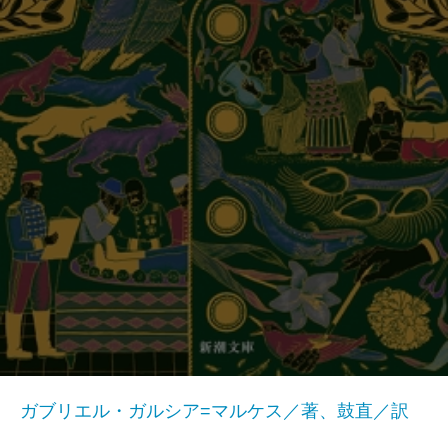
ガブリエル・ガルシア=マルケス／著、鼓直／訳