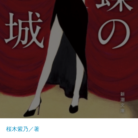
桜木紫乃／著