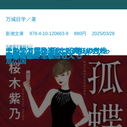
万城目学／著
新潮文庫 978-4-10-120663-9 880円 2025/03/28
文庫
電子書籍あり
このクリニックはつぶれます！─
中動態の世界─意志と責任の考古
それでも僕は東大に合格したかっ
ナルニア国物語4 銀のいすと地
河を渡って木立の中へ
逃げろ逃げろ逃げろ！
灼熱の魂
銃を持つ花嫁
光の犬
東大なんか入らなきゃよかった
あの子とQ
孤蝶の城
春のこわいもの
アマチュア
母親になって後悔してる
族長の秋
美澄真白の正なる殺人
小暮写眞館〔上〕
小暮写眞館〔下〕
沈むフランシス
医療コンサル高柴一香の診断─
学─
た─偏差値35からの大逆転─
底の国