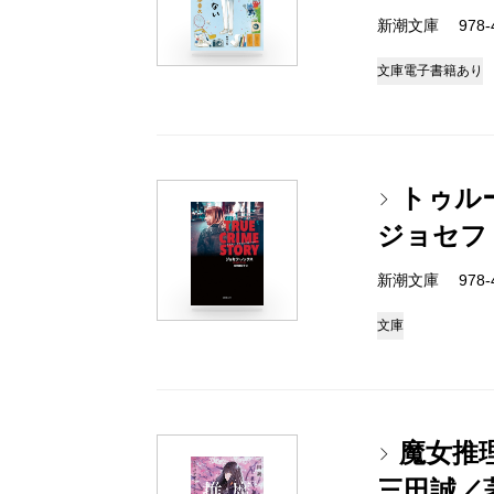
新潮文庫 978-4-
文庫
電子書籍あり
トゥル
ジョセフ
新潮文庫 978-4-
文庫
魔女推
三田誠／