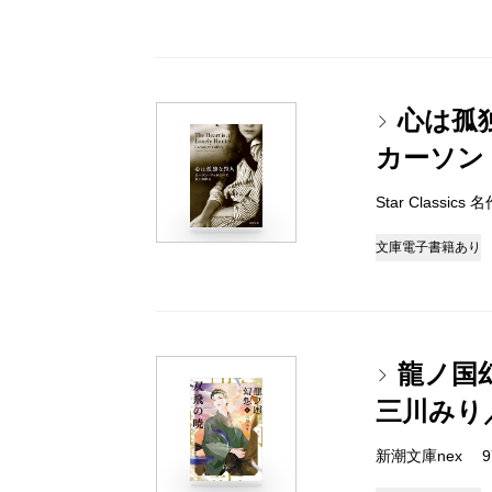
心は孤
カーソン
Star Classic
文庫
電子書籍あり
龍ノ国
三川みり
新潮文庫nex 978