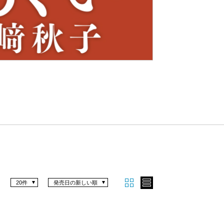
Nex
t
20件
発売日の新しい順