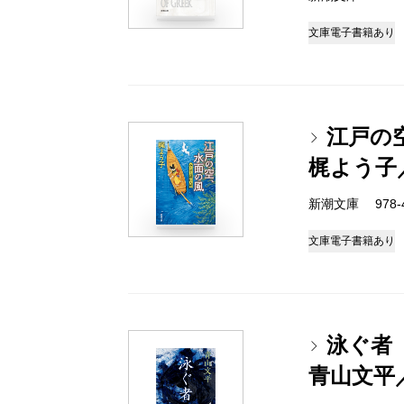
文庫
電子書籍あり
江戸の
梶よう子
新潮文庫 978-4-
文庫
電子書籍あり
泳ぐ者
青山文平