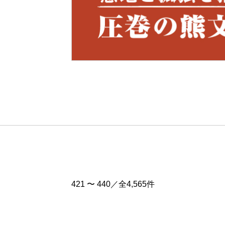
Pre
v
421 〜 440／全4,565件