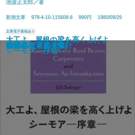
池波正太郎／著
新潮文庫 978-4-10-115608-8 990円 1980/09/29
文庫
電子書籍あり
大工よ、屋根の梁を高く上げよ
アラスカ物語
漂流
官僚たちの夏
新釈遠野物語
笑うな
シェリー詩集
もの思う葦
人情裏長屋
闇の狩人〔上〕
闇の狩人〔下〕
ボクの音楽武者修行
復活〔上〕
復活〔下〕
路傍の石
共犯者
ひとにぎりの未来
華麗なる一族〔上〕
華麗なる一族〔中〕
華麗なる一族〔下〕
シーモア―序章―