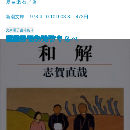
夏目漱石／著
新潮文庫 978-4-10-101003-8 473円
文庫
電子書籍あり
猟銃・闘牛
ヴェルレーヌ詩集
草枕
斜陽
高村光太郎詩集
歌行燈・高野聖
土
真実一路
老妓抄
坊っちゃん
和解
ヰタ・セクスアリス
出家とその弟子
にごりえ・たけくらべ
武蔵野
白痴
青年
雁
それから
門