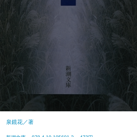
泉鏡花／著