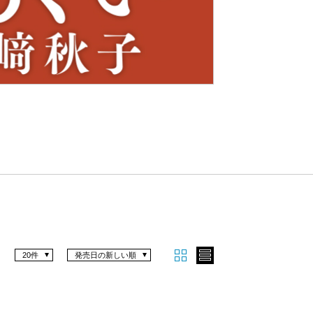
Nex
t
20件
発売日の新しい順