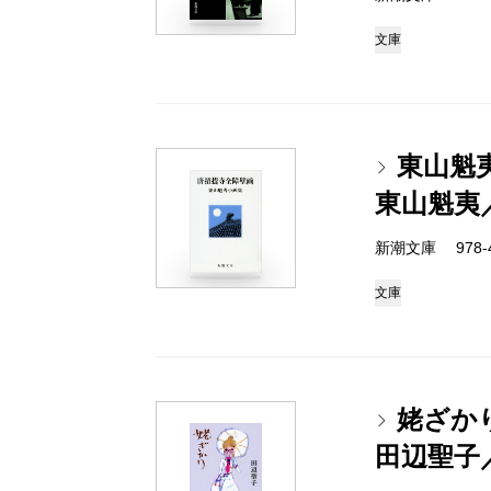
文庫
東山魁
東山魁夷
新潮文庫 978-4-
文庫
姥ざか
田辺聖子