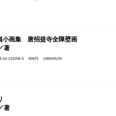
夷小画集 唐招提寺全障壁画
／著
10-123206-5 935円 1984/05/29
り
／著