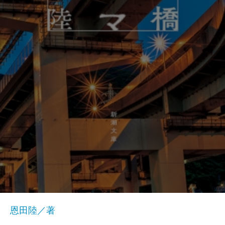
恩田陸／著