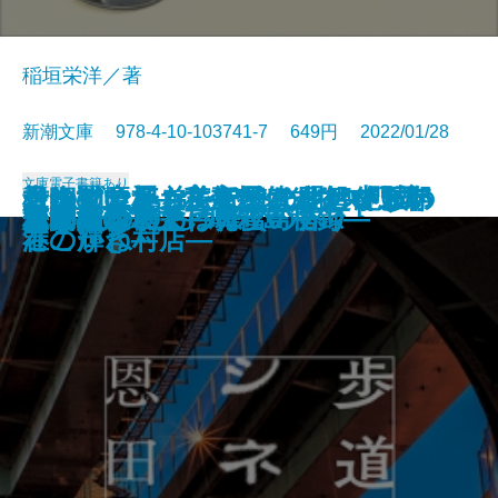
稲垣栄洋／著
新潮文庫 978-4-10-103741-7 649円 2022/01/28
文庫
電子書籍あり
君に勧む杯 文豪とアルケミスト
青銅の魔人―私立探偵 明智小五郎
もうすぐいなくなります―絶滅の
そのマンション、終の住処でいい
一晩置いたカレーはなぜおいしい
コンビニ兄弟2―テンダネス門司
根っこと翼―美智子さまという存
市塵〔下〕
同潤会代官山アパートメント
ボダ子
残りものには、過去がある
いかれころ
歩道橋シネマ
決闘の辻
じじばばのるつぼ
冤罪法廷〔上〕
冤罪法廷〔下〕
巫女島の殺人―呪殺島秘録―
この橋をわたって
あなたの右手は蜂蜜の香り
ノベライズ―case 井伏鱒二―
―
生物学―
ですか？
のか―食材と料理のサイエンス―
港こがね村店―
在の輝き―