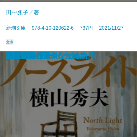
田中兆子／著
新潮文庫 978-4-10-120622-6 737円 2021/11/27
文庫
暇と退屈の倫理学
家康の女軍師
老いも病も受け入れよう
文豪ナビ 藤沢周平
管見妄語 失われた美風
龍ノ国幻想2 天翔る縁
黄色いマンション 黒い猫
1R1分34秒
鬼憑き十兵衛
徴産制
ノースライト
問答無用
辞表―高杉良傑作短編集―
またあおう
しゃばけごはん
トヨタ物語
人間の絆〔上〕
人間の絆〔下〕
美麗島紀行―つながる台湾―
限界病院