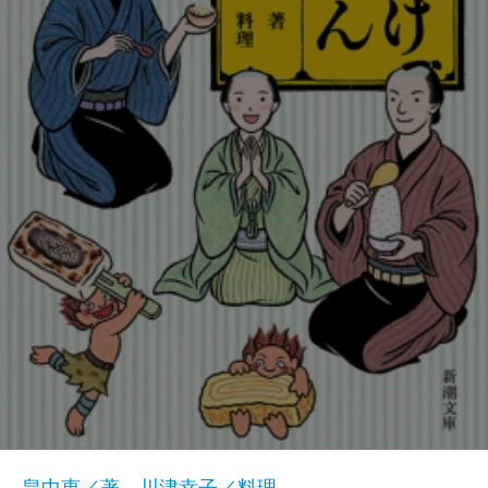
畠中恵／著、川津幸子／料理