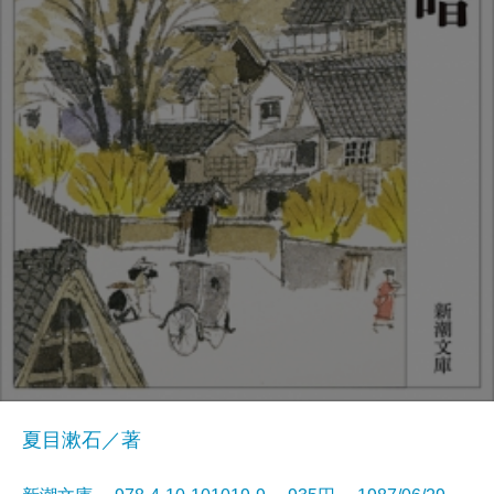
夏目漱石／著