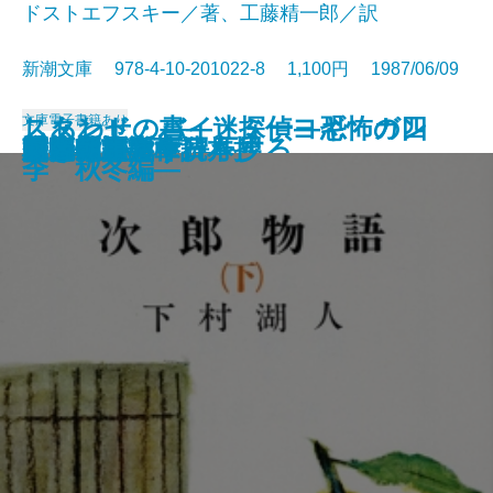
ドストエフスキー／著、工藤精一郎／訳
新潮文庫 978-4-10-201022-8 1,100円 1987/06/09
文庫
電子書籍あり
しあわせの書―迷探偵ヨギ ガン
スタンド・バイ・ミー―恐怖の四
風の盆恋歌
友達・棒になった男
姥ときめき
映画を見ると得をする
明暗
次郎物語〔上〕
次郎物語〔中〕
罪と罰〔上〕
罪と罰〔下〕
次郎物語〔下〕
光抱く友よ
荻窪風土記
風の王国
自家製 文章読本
勇者は語らず
広き迷路
村上朝日堂
刺客 用心棒日月抄
ジーの心霊術―
季 秋冬編―