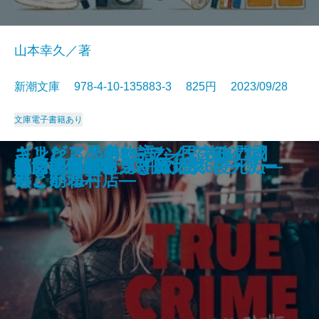
山本幸久／著
新潮文庫 978-4-10-135883-3 825円 2023/09/28
文庫
電子書籍あり
あしたの名医―伊豆中周産期セン
ギリシア人の物語3―都市国家ギ
江戸の空、水面の風―みとや・お
コンビニ兄弟3―テンダネス門司
さよならの言い方なんて知らな
ギリシア人の物語2―民主政の成
心は孤独な狩人
龍ノ国幻想6 双飛の暁
月夜の散歩
日蓮
泳ぐ者
ちよぼ―加賀百万石を照らす月―
神様には負けられない
トゥルー・クライム・ストーリー
魔女推理―嘘つき魔女が6度死ぬ―
龍ノ国幻想5 双飛の闇
血も涙もある
鳴門の渦潮を見ていた女
処女の道程
草原のサーカス
ター―
リシアの終焉―
瑛仕入帖―
港こがね村店―
い。8
熟と崩壊―