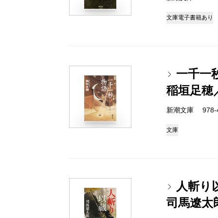
文庫
電子書籍あり
一千一
稲垣足穂
新潮文庫 978-4
文庫
人斬り
司馬遼太