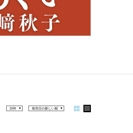
Nex
t
20件
発売日の新しい順