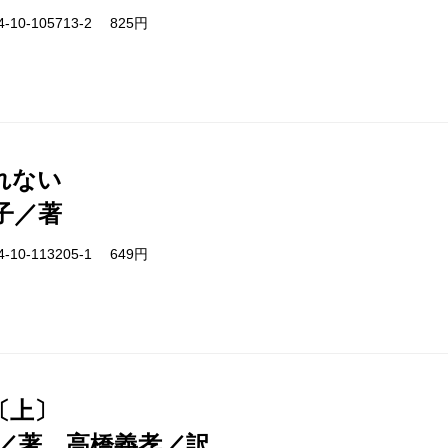
-10-105713-2 825円
れない
子／著
-10-113205-1 649円
〔上〕
／著、高橋義孝／訳