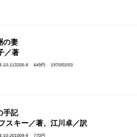
洲の妻
子／著
10-113206-8 649円 1970/02/03
の手記
フスキー／著、江川卓／訳
-10-201009-9 770円