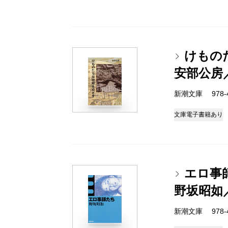
けもの
安部公房
新潮文庫 978-4-
文庫
電子書籍あり
エロ事
野坂昭如
新潮文庫 978-4-