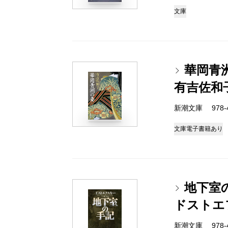
文庫
華岡青
有吉佐和
新潮文庫 978-4-
文庫
電子書籍あり
地下室
ドストエ
新潮文庫 978-4