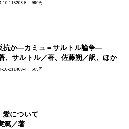
-10-115203-5 990円
反抗か―カミュ＝サルトル論争―
著、サルトル／著、佐藤朔／訳、ほか
-10-211409-4 605円
・愛について
実篤／著