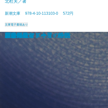
北杜夫／著
新潮文庫 978-4-10-113103-0 572円
文庫
電子書籍あり
眠狂四郎無頼控〔六〕
日日平安
芽むしり仔撃ち
忍ぶ川
梟の城
海辺の光景
しぶちん
しろばんば
香華
どくとるマンボウ航海記
プールサイド小景・静物
おはん
大炊介始末
ドストエフスキイの生活
楢山節考
紀ノ川
蒼き狼
可愛いエミリー
天平の甍
ひかりごけ