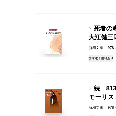
死者の
大江健三
新潮文庫 978-4
文庫
電子書籍あり
続 81
モーリス
新潮文庫 978-4