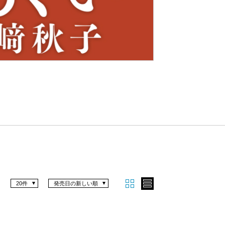
Nex
t
20件
発売日の新しい順