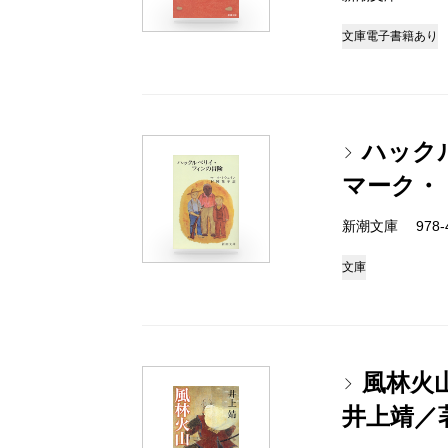
文庫
電子書籍あり
ハック
マーク・
新潮文庫 978-4
文庫
風林火
井上靖／