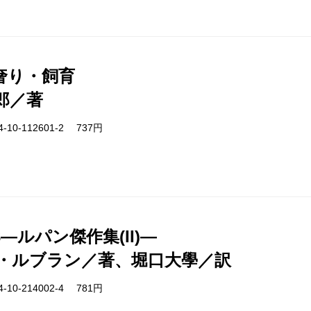
奢り・飼育
郎／著
-10-112601-2 737円
3―ルパン傑作集(II)―
・ルブラン／著、堀口大學／訳
-10-214002-4 781円