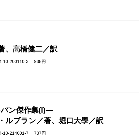
著、高橋健二／訳
-10-200110-3 935円
ルパン傑作集(I)―
・ルブラン／著、堀口大學／訳
-10-214001-7 737円