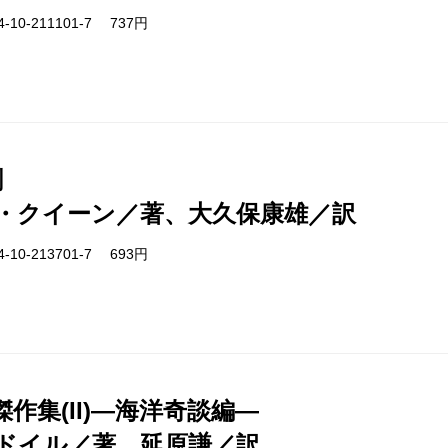
-10-211101-7 737円
劇
・クイーン／著、大久保康雄／訳
-10-213701-7 693円
作集(II)―海洋奇談編―
ドイル／著、延原謙／訳