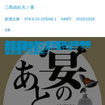
三島由紀夫／著
新潮文庫 978-4-10-105046-1 649円 2020/10/28
文庫
小説 イタリア・ルネサンス2―フ
高校生ワーキングプア―「見えな
キャプテンサンダーボルト 新装
さよならの言い方なんて知らな
猫河原家の人びと―花嫁は名探偵
か「」く「」し「」ご「」と「
妻は忘れない
手長姫 英霊の声―1938－1966―
仮面の告白
花ざかりの森・憂国
愛の渇き
禁色
潮騒
金閣寺
午後の曳航
宴のあと
真夏の死
春の雪―豊饒の海・第一巻―
サド侯爵夫人・わが友ヒットラー
へんろ宿
ィレンツェ―
い貧困」の真実―
版
い。4
―