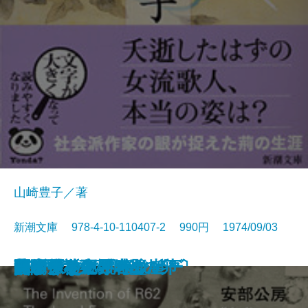
山崎豊子／著
新潮文庫 978-4-10-110407-2 990円 1974/09/03
幕末動乱の男たち〔上〕
幕末動乱の男たち〔下〕
ナイン・ストーリーズ
死の枝
一の糸
ボンボンと悪夢
山彦乙女
きりぎりす
いずこより
花紋
R62号の発明・鉛の卵
フィッシュ・オン
蒼氷・神々の岩壁
笹まくら
グレート・ギャツビー
関ケ原〔下〕
関ケ原〔中〕
関ケ原〔上〕
無関係な死・時の崖
見るまえに跳べ