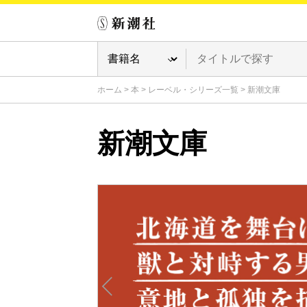
ホーム
>
本
>
レーベル・シリーズ一覧
>
新潮文庫
新潮文庫