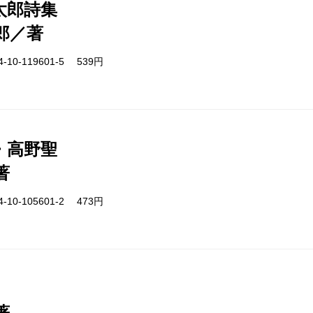
太郎詩集
郎／著
-10-119601-5 539円
・高野聖
著
-10-105601-2 473円
著