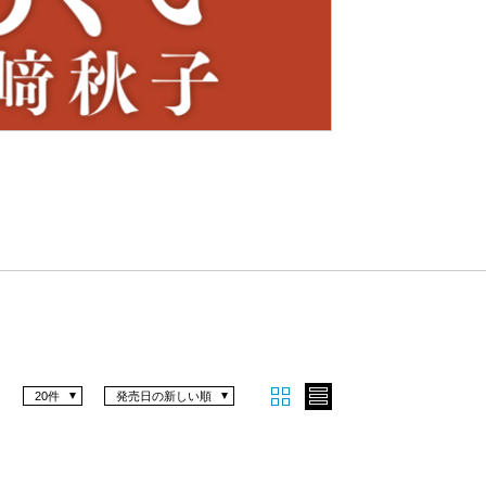
Nex
t
20件
発売日の新しい順