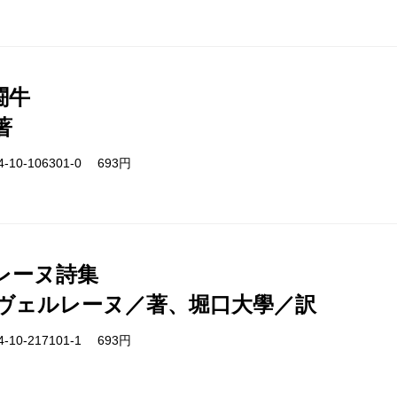
闘牛
著
-10-106301-0 693円
レーヌ詩集
ヴェルレーヌ／著、堀口大學／訳
-10-217101-1 693円