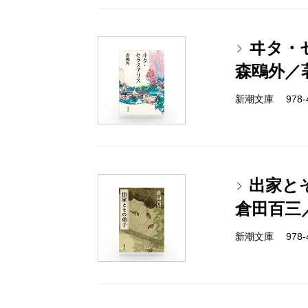
ヰタ・
森鴎外／
新潮文庫 978-4
出家と
倉田百三
新潮文庫 978-4