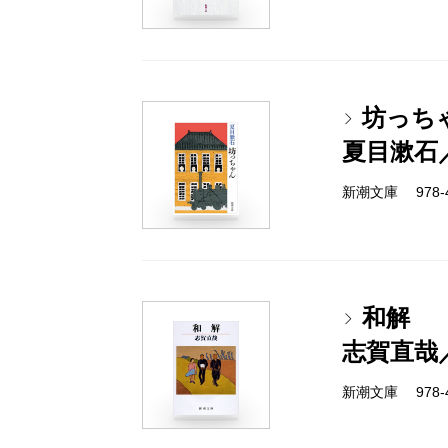
坊っち
夏目漱石
新潮文庫 978-4
和解
志賀直哉
新潮文庫 978-4