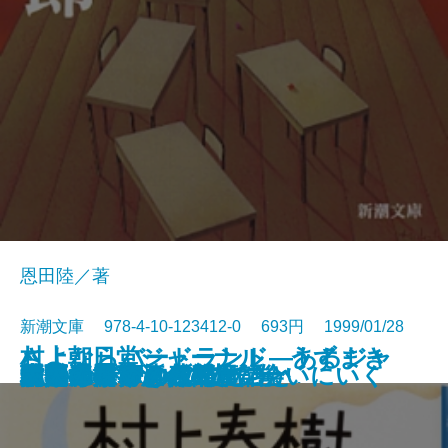
恩田陸／著
新潮文庫 978-4-10-123412-0 693円 1999/01/28
村上朝日堂ジャーナル うずまき
さよならバードランド―あるジャ
舞姫通信
きのね〔上〕
きのね〔下〕
「死の医学」への日記
いまなぜ青山二郎なのか
水無月の墓
死んでも忘れない
球形の季節
村上春樹、河合隼雄に会いにいく
朱夏
私たちが好きだったこと
女文士
幻色江戸ごよみ
ホワイトアウト
陋巷に在り〔4〕徒の巻
トリエステの坂道
団欒
大人のための残酷童話
猫のみつけかた
ズ・ミュージシャンの回想―