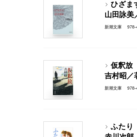
ひざま
山田詠美
新潮文庫 978-4-
仮釈放
吉村昭／
新潮文庫 978-4-
ふたり
赤川次郎