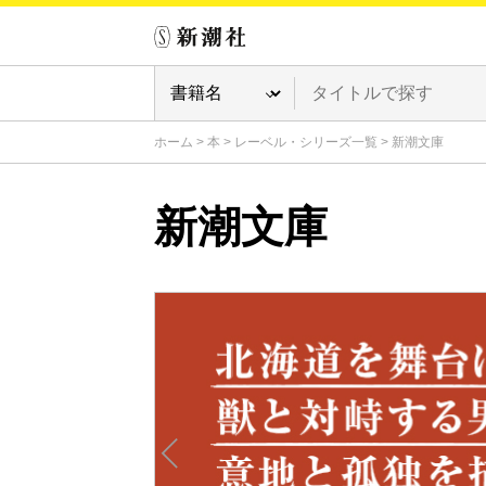
ホーム
>
本
>
レーベル・シリーズ一覧
>
新潮文庫
新潮文庫