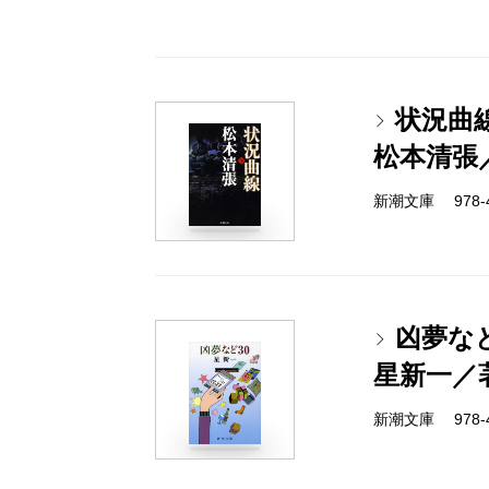
状況曲
松本清張
新潮文庫 978-4-
凶夢など
星新一／
新潮文庫 978-4-