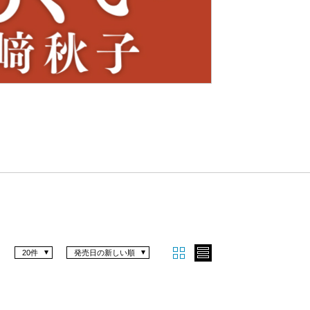
Nex
t
20件
発売日の新しい順