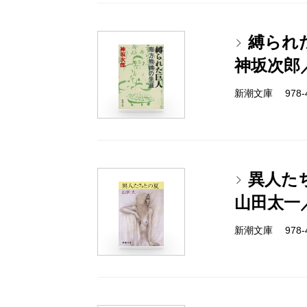
縛られ
神坂次郎
新潮文庫 978-4-
異人た
山田太一
新潮文庫 978-4-