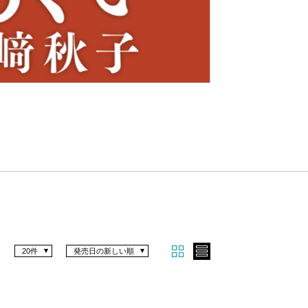
Nex
t
20件
発売日の新しい順