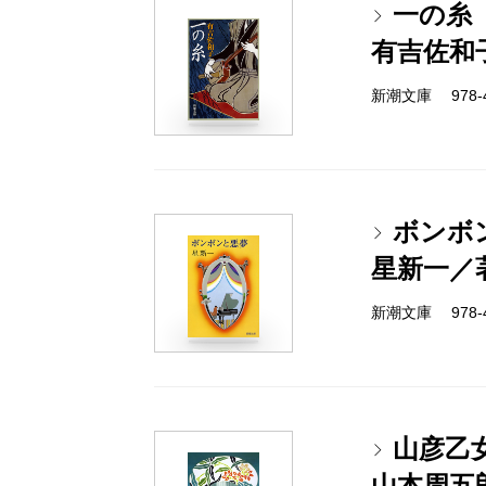
一の糸
有吉佐和
新潮文庫 978-4-
ボンボ
星新一／
新潮文庫 978-4-
山彦乙
山本周五