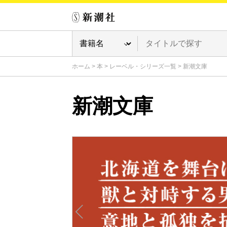
ホーム
>
本
>
レーベル・シリーズ一覧
>
新潮文庫
新潮文庫