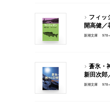
フィッ
開高健／
新潮文庫 978-4-
蒼氷・
新田次郎
新潮文庫 978-4-