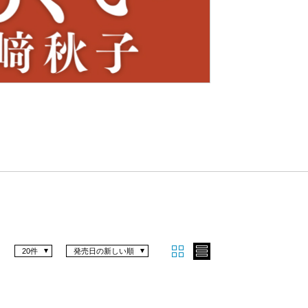
Nex
t
20件
発売日の新しい順