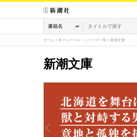
ホーム
>
本
>
レーベル・シリーズ一覧
>
新潮文庫
新潮文庫