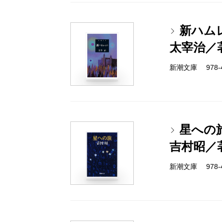
新ハム
太宰治／
新潮文庫 978-4-
星への
吉村昭／
新潮文庫 978-4-