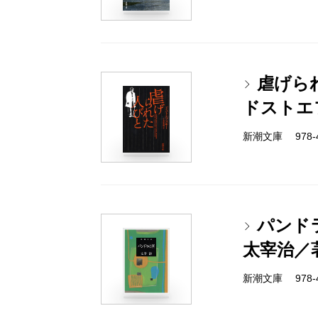
虐げら
ドストエ
新潮文庫 978-4-
パンド
太宰治／
新潮文庫 978-4-