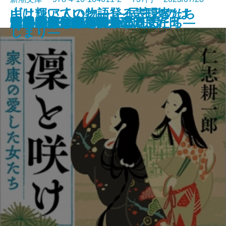
山は輝いていた―登る表現者たち
ギリシア人の物語1―民主政のは
サキの忘れ物
沙林 偽りの王国〔上〕
沙林 偽りの王国〔下〕
舞姫
キリング・ヒル
ウナギが故郷に帰るとき
金春屋ゴメス 因果の刀
夏の約束、水の聲
母影
凜と咲け―家康の愛した女たち―
芽吹長屋仕合せ帖 日日是好日
湖の女たち
脳はみんな病んでいる
ひとすじの光を辿れ
すべてはエマのために
幽世の薬剤師4
とわの庭
この気持ちもいつか忘れる
十三人の断章―
じまり―