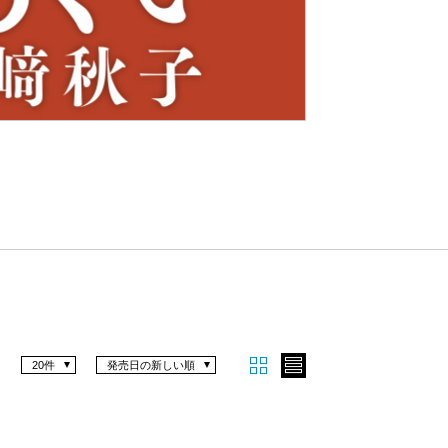
Nex
t
20件
発売日の新しい順