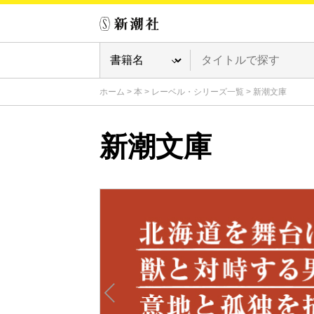
ホーム
>
本
>
レーベル・シリーズ一覧
>
新潮文庫
新潮文庫