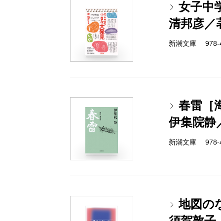
女子中
清邦彦／
新潮文庫 978-4-
春雷［
伊集院静
新潮文庫 978-4-
地図の
須賀敦子