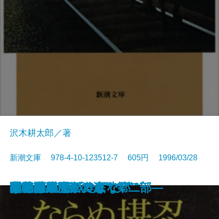
沢木耕太郎／著
新潮文庫 978-4-10-123512-7 605円 1996/03/28
西行
マシアス・ギリの失脚
とかげ
つめたいよるに
姥勝手
俺の考え
孤独の発明
陋巷に在り〔1〕儒の巻
チェーン・スモーキング
彼らの流儀
ならぬ堪忍
ぼくは勉強ができない
夢の階段
地の星―流転の海 第二部―
夜ごとの闇の奥底で
隠花平原〔上〕
隠花平原〔下〕
楽園
孔子
百物語