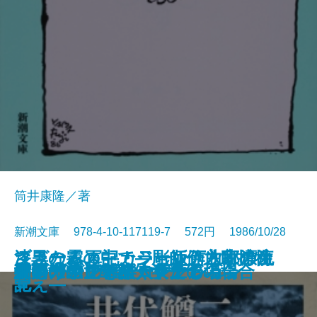
筒井康隆／著
新潮文庫 978-4-10-117119-7 572円 1986/10/28
ブラームス―カラー版作曲家の生
さざなみ軍記・ジョン万次郎漂流
漆黒の霧の中で―彫師伊之助捕物
霜の朝
ヨギ ガンジーの妖術
象工場のハッピーエンド
破獄
落日燃ゆ
カシスの舞い
美酒一代―鳥井信治郎伝―
どこかの事件
くたばれPTA
夜明けの辻
アシモフの雑学コレクション
侍
女の一生 一部・キクの場合
女の一生 二部・サチ子の場合
細川ガラシャ夫人〔上〕
細川ガラシャ夫人〔下〕
「雨の木」を聴く女たち
涯―
記
覚え―