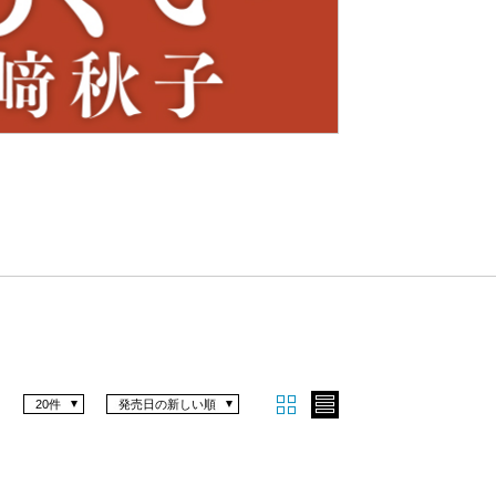
Nex
t
20件
発売日の新しい順