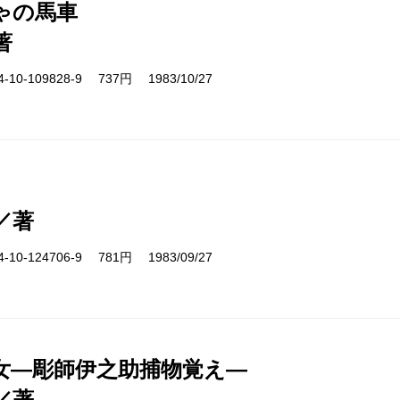
ゃの馬車
著
10-109828-9 737円 1983/10/27
／著
10-124706-9 781円 1983/09/27
女―彫師伊之助捕物覚え―
／著