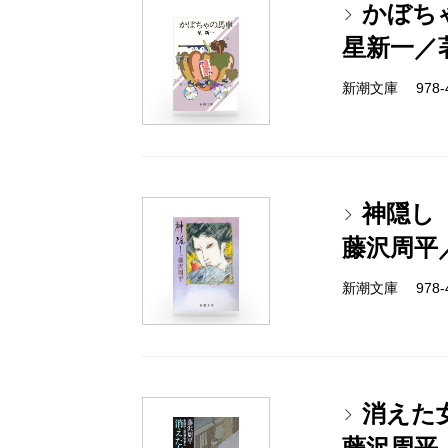
かぼち
星新一／
新潮文庫 978-4-
神隠し
藤沢周平
新潮文庫 978-4-
消えた
藤沢周平