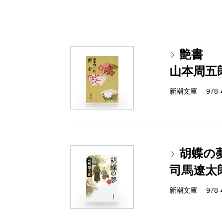
艶書
山本周五
新潮文庫 978-4-
胡蝶の
司馬遼太
新潮文庫 978-4-