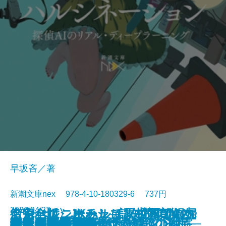
早坂吝／著
新潮文庫nex 978-4-10-180329-6 737円
2026/04/22
くらべて、けみして 校閲部の九
おやじはニーチェ─認知症の父と
街角ハルシネーション─探偵AIの
〈完全版〉JKハルは異世界で娼婦
食べると死ぬ花
猫と罰
水よ踊れ
役者廃業・三婆
裂けた明日
量子力学で生命の謎を解く
記憶の帝国
今夜もベルが鳴る
歌舞伎町アンダーグラウンド
ツユクサナツコの一生
あしたの名医4─それぞれの決断─
鬼にきんつば─七つの刻鐘の幽霊─
東京都同情塔
養老先生、病院へ行く
不良老人の文学論
秀長と利休