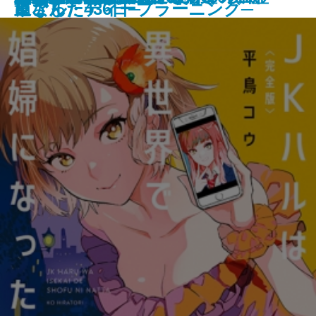
重さん
過ごした436日─
リアル・ディープラーニング─
になった