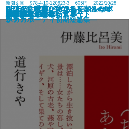
新潮文庫 978-4-10-120623-3 605円 2022/10/28
さよならの言い方なんて知らな
孤独の意味も、女であることの味
ここから世界が始まる―トルーマ
RE:BEL ROBOTICA―レベルロボ
RE:BEL ROBOTICA 0―レベルロ
罪の轍
名人
闇の奥
六畳間ミステリーアパート
幽世の薬剤師2
殺人者
銀花の蔵
私のことならほっといて
道行きや
ポロック生命体
清く貧しく美しく
アガワ家の危ない食卓
自転しながら公転する
56日間
女副署長 祭礼
い。7
わいも
ン・カポーティ初期短篇集―
チカ―
ボチカ 0―