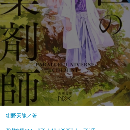
紺野天龍／著