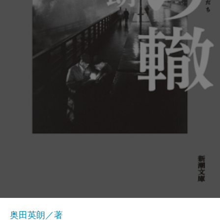
奥田英朗／著