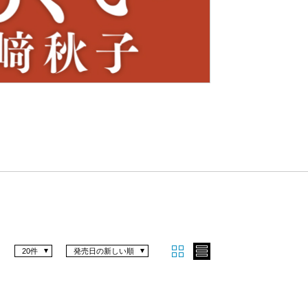
Nex
t
20件
発売日の新しい順