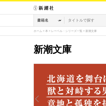
ホーム
>
本
>
レーベル・シリーズ一覧
>
新潮文庫
新潮文庫