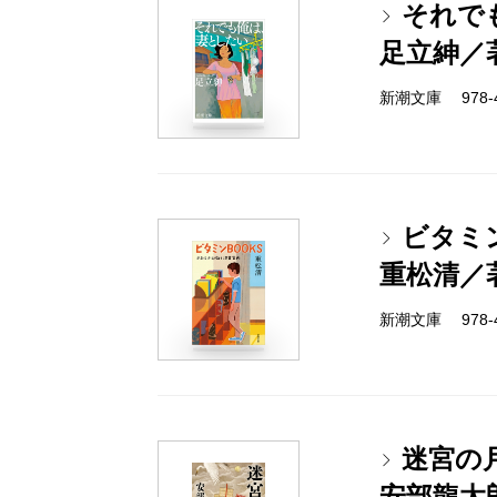
それで
足立紳／
新潮文庫 978-4-
ビタミ
重松清／
新潮文庫 978-4-
迷宮の
安部龍太