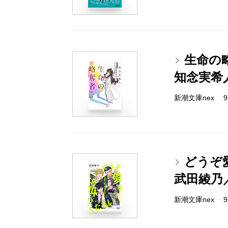
生命の
知念実希
新潮文庫nex 978
どうぞ
武田綾乃
新潮文庫nex 978