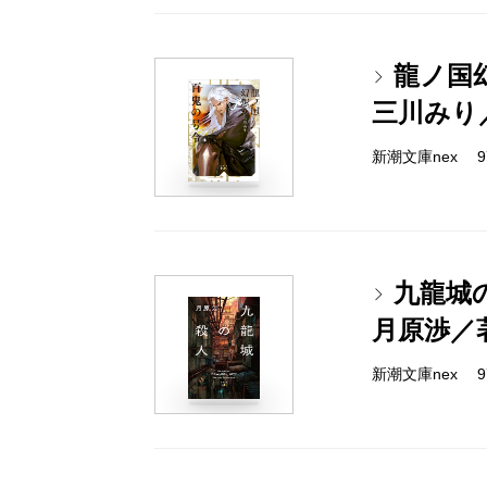
龍ノ国
三川みり
新潮文庫nex 978
九龍城
月原渉／
新潮文庫nex 978