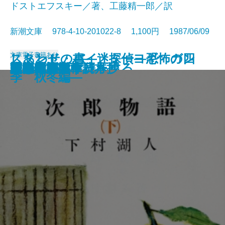
ドストエフスキー／著、工藤精一郎／訳
新潮文庫 978-4-10-201022-8 1,100円 1987/06/09
文庫
電子書籍あり
しあわせの書―迷探偵ヨギ ガン
スタンド・バイ・ミー―恐怖の四
風の盆恋歌
友達・棒になった男
姥ときめき
映画を見ると得をする
明暗
次郎物語〔上〕
次郎物語〔中〕
罪と罰〔上〕
罪と罰〔下〕
次郎物語〔下〕
光抱く友よ
荻窪風土記
風の王国
自家製 文章読本
勇者は語らず
広き迷路
村上朝日堂
刺客 用心棒日月抄
ジーの心霊術―
季 秋冬編―