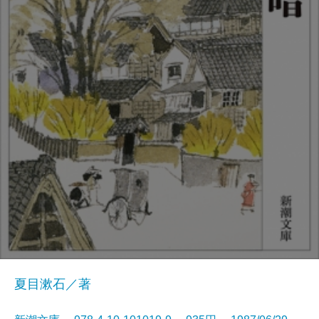
夏目漱石／著