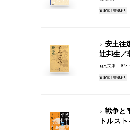
文庫
電子書籍あり
安土往
辻邦生／
新潮文庫 978-4-
文庫
電子書籍あり
戦争と
トルスト