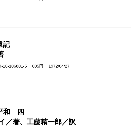
還記
著
10-106801-5 605円 1972/04/27
平和 四
イ／著、工藤精一郎／訳