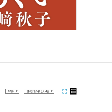
Nex
t
20件
発売日の新しい順