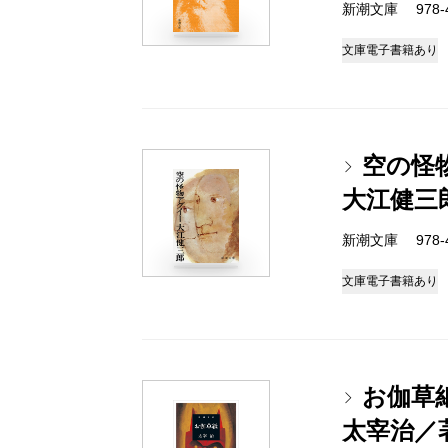
新潮文庫 978-4-
文庫
電子書籍あり
空の怪
大江健三
新潮文庫 978-4-
文庫
電子書籍あり
お伽草
太宰治／