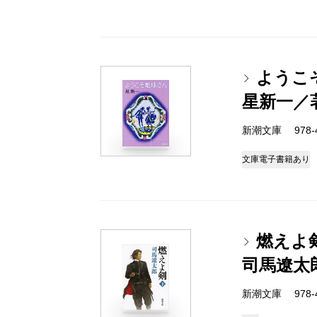
ようこ
星新一／
新潮文庫 978-4-
文庫
電子書籍あり
燃えよ
司馬遼太
新潮文庫 978-4-