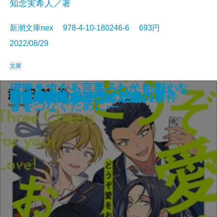
知念実希人／著
新潮文庫nex 978-4-10-180246-6 693円
2022/08/29
文庫
ビタミンBOOKS―さみしさに効
生命の略奪者―天久鷹央の事件カ
ぼけますから、よろしくお願いし
未来をつくる言葉―わかりあえな
商う狼―江戸商人 杉本茂十郎―
この素晴らしき世界
MISSING 失われているもの
名残の花
それでも俺は、妻としたい
迷宮の月
写字室の旅／闇の中の男
スクイズ・プレー
どうぞ愛をお叫びください
龍ノ国幻想3 百鬼の号令
九龍城の殺人
二人のクラウゼヴィッツ
デッドライン
覇王の譜
十津川警部 鳴子こけし殺人事件
ぼくの死体をよろしくたのむ
く読書案内―
ルテ―
ます。
さをつなぐために―