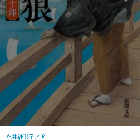
永井紗耶子／著