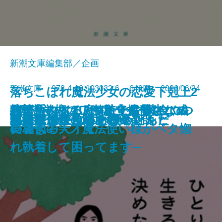
新潮文庫編集部／企画
新潮文庫 978-4-10-103032-6 649円 2026/06/24
落ちこぼれ魔法少女の恋愛下剋上2
絞首台のある庭─私立探偵マニ
君が手にするはずだった黄金につ
熟達論─人はいつまでも学び、成
バイ・タイム─整時士佐藤スバル
─魔法学校のワケあり劣等生なの
文庫
ともぐい
リリアン
脇役探偵は見逃さない
隣人
聖女が、壺
龍の隠し子 幽世の薬剤師
プレゼント
あなたはここにいなくとも
きろくのほん
ひとりで生きると決めたんだ
成瀬は信じた道をいく
星を織る
ロボットが泣いた夜
血道
小公女たちのしあわせレシピ
ー・ムーン─
いて
長できる─
の哀切─
に稀代の天才魔法使い様がベタ惚
れ執着して困ってます─