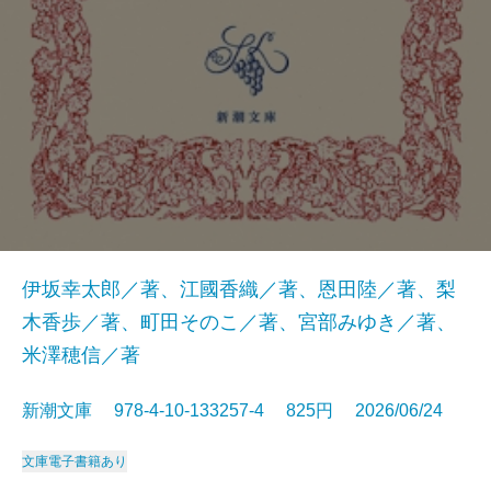
伊坂幸太郎／著、江國香織／著、恩田陸／著、梨
木香歩／著、町田そのこ／著、宮部みゆき／著、
米澤穂信／著
新潮文庫 978-4-10-133257-4 825円 2026/06/24
文庫
電子書籍あり