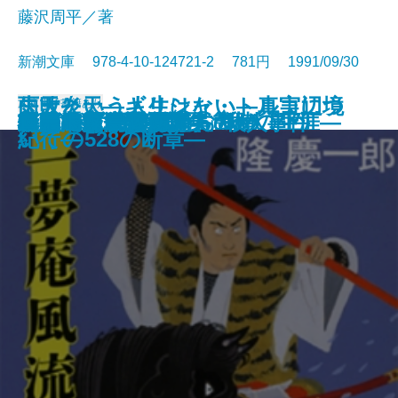
藤沢周平／著
新潮文庫 978-4-10-124721-2 781円 1991/09/30
雨天炎天―ギリシャ・トルコ辺境
失敗という人生はない―真実につ
文庫
電子書籍あり
状況曲線〔下〕
凶夢など30
縛られた巨人―南方熊楠の生涯―
異人たちとの夏
ひざまずいて足をお舐め
仮釈放
ふたり
哀愁の町に霧が降るのだ〔上〕
哀愁の町に霧が降るのだ〔下〕
たそがれ清兵衛
一夢庵風流記
新編 宮沢賢治詩集
特急「あさしお3号」殺人事件
レパントの海戦
風流江戸雀
黒幕
新橋烏森口青春篇
ロードス島攻防記
紀行―
いての528の断章―