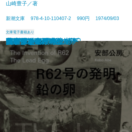
山崎豊子／著
新潮文庫 978-4-10-110407-2 990円 1974/09/03
文庫
電子書籍あり
幕末動乱の男たち〔上〕
幕末動乱の男たち〔下〕
ナイン・ストーリーズ
死の枝
一の糸
ボンボンと悪夢
山彦乙女
きりぎりす
いずこより
花紋
R62号の発明・鉛の卵
フィッシュ・オン
蒼氷・神々の岩壁
笹まくら
グレート・ギャツビー
関ケ原〔下〕
関ケ原〔中〕
関ケ原〔上〕
無関係な死・時の崖
見るまえに跳べ