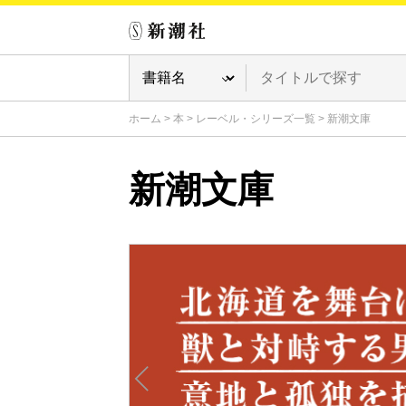
ホーム
>
本
>
レーベル・シリーズ一覧
>
新潮文庫
新潮文庫