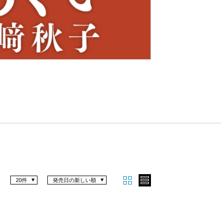
Nex
t
20件
発売日の新しい順