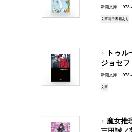
新潮文庫 978-4-
文庫
電子書籍あり
トゥル
ジョセフ
新潮文庫 978-4-
文庫
魔女推
三田誠／