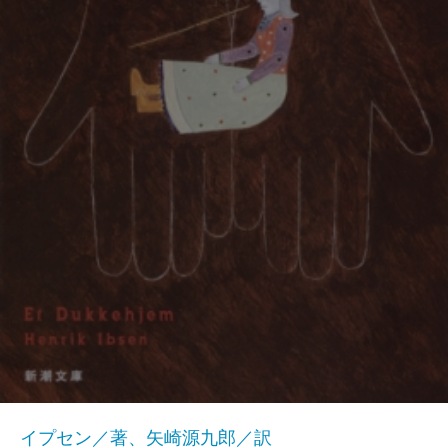
イプセン／著、矢崎源九郎／訳