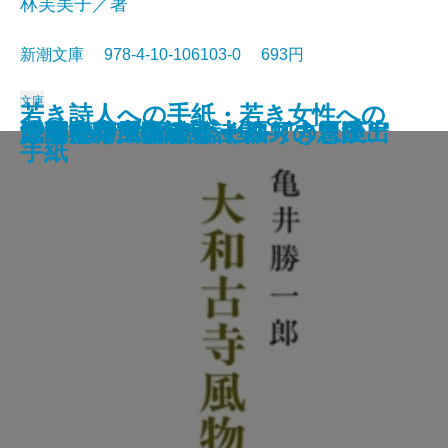
林芙美子／著
新潮文庫 978-4-10-106103-0 693円
文庫
若き詩人への手紙・若き女性への
人形の家
恐怖の谷
蟹工船・党生活者
マルテの手記
武蔵野夫人
緋色の研究
ツァラトストラかく語りき〔下〕
シャーロック・ホームズの帰還
サロメ・ウィンダミア卿夫人の扇
浮雲
大和古寺風物誌
シャーロック・ホームズの冒険
シャーロック・ホームズの思い出
ジェーン・エア〔上〕
ツァラトストラかく語りき〔上〕
武者小路実篤詩集
はつ恋
海潮音―上田敏訳詩集―
人間失格
手紙