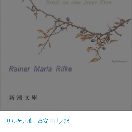
リルケ／著、高安国世／訳