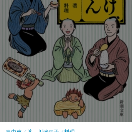
畠中恵／著、川津幸子／料理