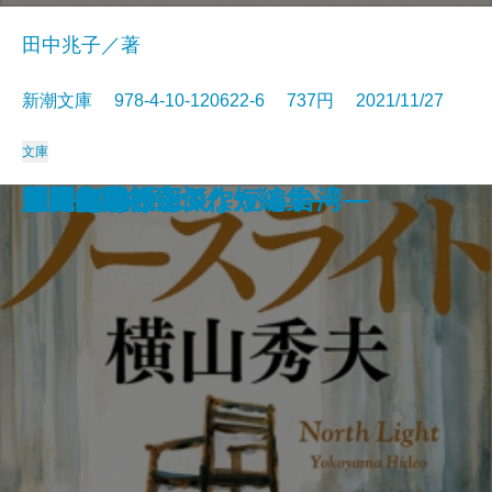
田中兆子／著
新潮文庫 978-4-10-120622-6 737円 2021/11/27
文庫
暇と退屈の倫理学
家康の女軍師
老いも病も受け入れよう
文豪ナビ 藤沢周平
管見妄語 失われた美風
龍ノ国幻想2 天翔る縁
黄色いマンション 黒い猫
1R1分34秒
鬼憑き十兵衛
徴産制
ノースライト
問答無用
辞表―高杉良傑作短編集―
またあおう
しゃばけごはん
トヨタ物語
人間の絆〔上〕
人間の絆〔下〕
美麗島紀行―つながる台湾―
限界病院