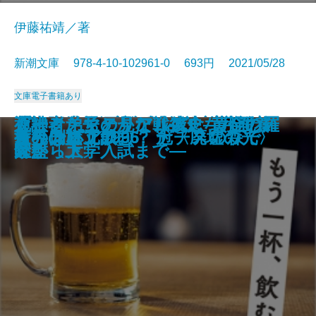
伊藤祐靖／著
新潮文庫 978-4-10-102961-0 693円 2021/05/28
文庫
電子書籍あり
「十五少年漂流記」への旅―幻の
紫ノ宮沙霧のビブリオセラピー―
ダーク・マテリアルズIII 琥珀の
ダーク・マテリアルズIII 琥珀の
ブック・オブ・ダストI 美しき野
ブック・オブ・ダストI 美しき野
自衛隊失格―私が「特殊部隊」を
通訳者たちの見た戦後史―月面着
死神と弟子とかなり残念な小説
ダーク・マテリアルズI 黄金の羅
ダーク・マテリアルズI 黄金の羅
てんげんつう
女副署長 緊急配備
鏡じかけの夢
もう一杯、飲む？
夜の側に立つ
オリンピア1936 ナチスの森で
オリンピア1996 冠〈廃墟の光〉
世界はゴ冗談
茶筅の旗
島を探して―
夢音堂書店と秘密の本棚―
望遠鏡〔上〕
望遠鏡〔下〕
生〔上〕
生〔下〕
去った理由―
陸から大学入試まで―
家。
針盤〔上〕
針盤〔下〕