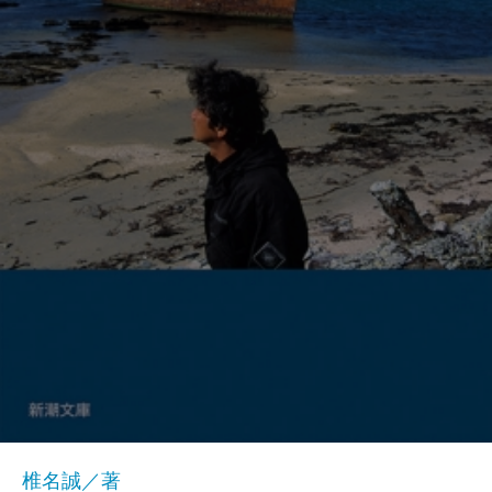
椎名誠／著