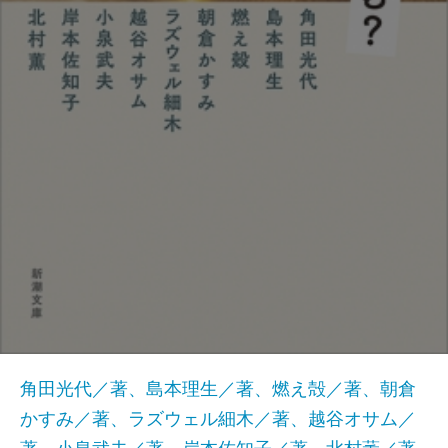
角田光代／著、島本理生／著、燃え殻／著、朝倉
かすみ／著、ラズウェル細木／著、越谷オサム／