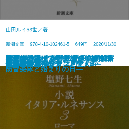
山田ルイ53世／著
新潮文庫 978-4-10-102461-5 649円 2020/11/30
43回の殺意―川崎中1男子生徒殺害
狂気の山脈にて―クトゥルー神話
レンブラントをとり返せ―ロンド
額装師の祈り 奥野夏樹のデザイン
小説 イタリア・ルネサンス3―ロ
君と奏でるポコアポコ―船橋市消
文庫
電子書籍あり
うかれ女島
湖畔の愛
愉楽にて
それでも、あなたは回すのか
隣のずこずこ
一発屋芸人列伝
クローゼット
私的読食録
カタストロフ・マニア
むすびつき
放課後の宇宙ラテ
ヴェネツィア便り
運命の逆流―ソナンと空人3―
朱く照る丘―ソナンと空人4―
事件の深層―
傑作選―
ン警視庁美術骨董捜査班―
ノート
ーマ―
防音楽隊と始まりの日―