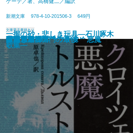
ゲーテ／著、高橋健二／編訳
新潮文庫 978-4-10-201506-3 649円
文庫
電子書籍あり
一握の砂・悲しき玩具―石川啄木
愛と死
絵のない絵本
田舎教師
変身
硝子戸の中
田園交響楽
倫敦塔・幻影の盾
光あるうち光の中を歩め
真理先生
ゲーテ格言集
クロイツェル・ソナタ 悪魔
行人
人間ぎらい
蒲団・重右衛門の最後
こころ
白鯨〔下〕
白鯨〔上〕
彼岸過迄
ぼく東綺譚
歌集―