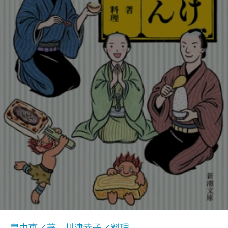
畠中恵／著、川津幸子／料理