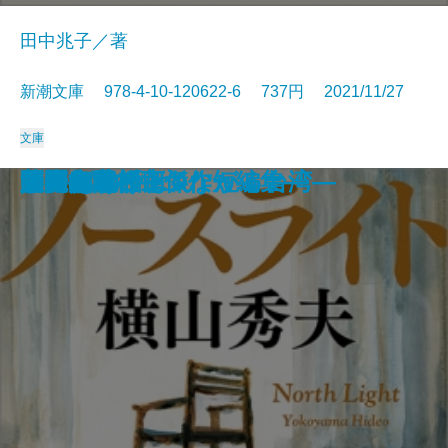
田中兆子／著
新潮文庫 978-4-10-120622-6 737円 2021/11/27
文庫
暇と退屈の倫理学
家康の女軍師
老いも病も受け入れよう
文豪ナビ 藤沢周平
管見妄語 失われた美風
龍ノ国幻想2 天翔る縁
黄色いマンション 黒い猫
1R1分34秒
鬼憑き十兵衛
徴産制
ノースライト
問答無用
辞表―高杉良傑作短編集―
またあおう
しゃばけごはん
トヨタ物語
人間の絆〔上〕
人間の絆〔下〕
美麗島紀行―つながる台湾―
限界病院