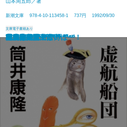
山本周五郎／著
新潮文庫 978-4-10-113458-1 737円 1992/09/30
文庫
電子書籍あり
本を読む女
魔術はささやく
クラインの壺
ベルリン飛行指令
こんなふうに死にたい
どんぐり民話館
賊将
夢のように日は過ぎて
マキアヴェッリ語録
与之助の花
虚航船団
井上成美
海馬
村上朝日堂 はいほー！
本居宣長〔上〕
本居宣長〔下〕
高円寺純情商店街
原っぱ
風雲海南記
状況曲線〔上〕